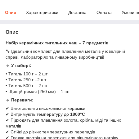
Опис
Характеристики
Доставка
Оплата
Умови п
Опис
Набір керамічних тигельних чаш – 7 предметів
🔧 Ідеальний комплект для плавлення металів у ювелірній
справі, лабораторіях та ливарному виробництві!
🔹
У наборі:
• Тигель 100 г – 2 шт
• Тигель 250 г –2 шт
• Тигель 500 г – 2 шт
• Щипці/тримач (250 мм) – 1 шт
🔹
Переваги:
✔ Виготовлені з високоякісної кераміки
✔ Витримують температуру до
1800°C
✔ Підходять для плавлення золота, срібла, міді та інших
металів
✔ Стійкі до різких температурних перепадів
✔ Гладка внутрішня поверхня для рівномірного нагріву