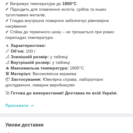
✔ Витримує температури до
1800°C
.
✔ Підходить для плавлення золота, срібла та інших
тугоплавких металів.
✔ Гладка внутрішня поверхня забезпечує рівномірне
нагрівання.
✔ Стійка до термічного шоку – не тріскається при різких
перепадах температури.
🔹
Характеристики:
📏
Об’єм:
100 г
📐
Зовнішній розмір:
у таблиці
📐
Внутрішній розмір:
у таблиці
🔥
Максимальна температура:
1800°C
🛠
Матеріал:
Високоякісна кераміка
📦
Застосування:
Ювелірна справа, лабораторні
дослідження, ливарне виробництво
🚀
Готова до використання! Доставка по всій Україні.
Приховати
Умови доставки