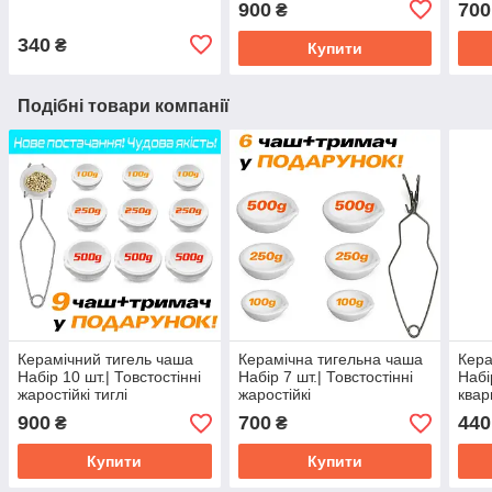
900
700
₴
340
₴
Купити
Подібні товари компанії
Керамічний тигель чаша
Керамічна тигельна чаша
Кера
Набір 10 шт.| Товстостінні
Набір 7 шт.| Товстостінні
Набі
жаростійкі тиглі
жаростійкі
квар
900
700
440
₴
₴
Купити
Купити